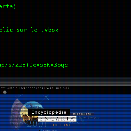
arta)
clic sur le .vbox
hp/s/ZzETDcxsBKx3bqc