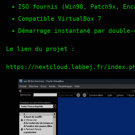
ISO fournis (Win98, Patch9x, Enc
Compatible VirtualBox 7
Démarrage instantané par double-
Le lien du projet :
https://nextcloud.labbej.fr/index.p